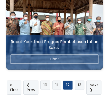
Rapat Koordinasi Progres Pembebasan Lahan
Seksi…
Lihat
(current)
«
❮
10
11
12
13
Next
First
Prev
❯